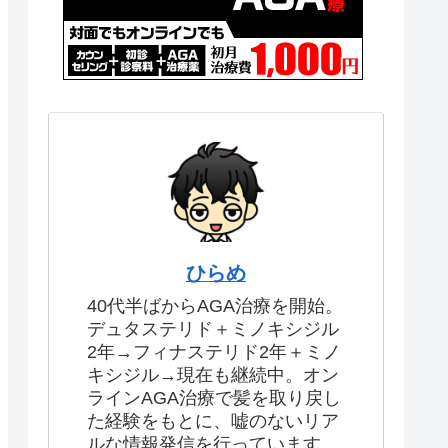
ひらめ
40代半ばからAGA治療を開始。
デュタステリド＋ミノキシジル
2年→フィナステリド2年＋ミノ
キシジル→現在も継続中。オン
ラインAGA治療で髪を取り戻し
た経験をもとに、嘘のないリア
ルな情報発信を行っています。