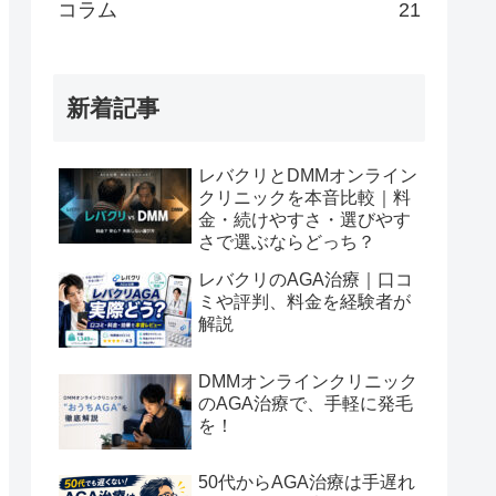
コラム
21
新着記事
レバクリとDMMオンライン
クリニックを本音比較｜料
金・続けやすさ・選びやす
さで選ぶならどっち？
レバクリのAGA治療｜口コ
ミや評判、料金を経験者が
解説
DMMオンラインクリニック
のAGA治療で、手軽に発毛
を！
50代からAGA治療は手遅れ