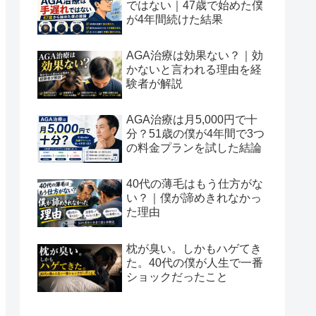
ではない｜47歳で始めた僕
が4年間続けた結果
AGA治療は効果ない？｜効
かないと言われる理由を経
験者が解説
AGA治療は月5,000円で十
分？51歳の僕が4年間で3つ
の料金プランを試した結論
40代の薄毛はもう仕方がな
い？｜僕が諦めきれなかっ
た理由
枕が臭い。しかもハゲてき
た。40代の僕が人生で一番
ショックだったこと