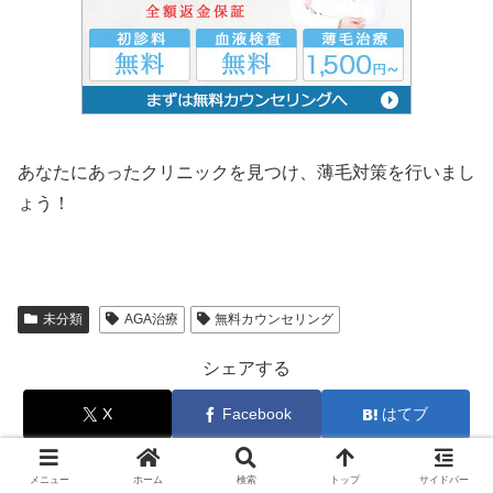
あなたにあったクリニックを見つけ、薄毛対策を行いまし
ょう！
未分類
AGA治療
無料カウンセリング
シェアする
X
Facebook
はてブ
LINE
コピー
メニュー
ホーム
検索
トップ
サイドバー