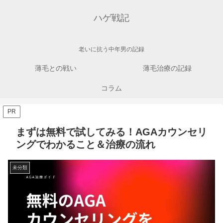
ハゲ戦記
老いに抗う中年男の記録
薄毛との戦い
薄毛治療の記録
コラム
PR
まずは無料で試してみる！AGAカウンセリ
ングでわかること＆治療の流れ
未分類