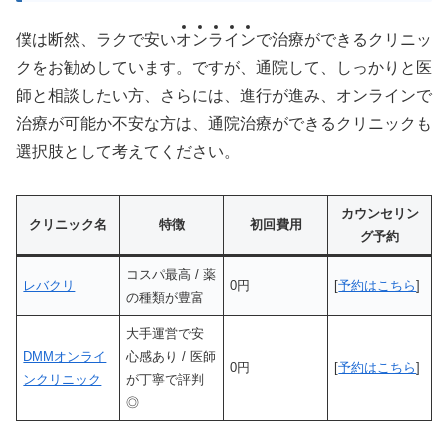
僕は断然、ラクで安い
オ
ン
ラ
イ
ン
で治療ができるクリニッ
クをお勧めしています。ですが、通院して、しっかりと医
師と相談したい方、さらには、進行が進み、オンラインで
治療が可能か不安な方は、通院治療ができるクリニックも
選択肢として考えてください。
カウンセリン
クリニック名
特徴
初回費用
グ予約
コスパ最高 / 薬
レバクリ
0円
[
予約はこちら
]
の種類が豊富
大手運営で安
DMMオンライ
心感あり / 医師
0円
[
予約はこちら
]
ンクリニック
が丁寧で評判
◎