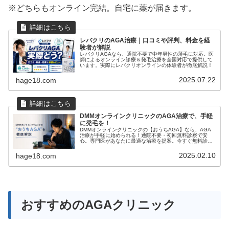
※どちらもオンライン完結。自宅に薬が届きます。
レバクリのAGA治療｜口コミや評判、料金を経
験者が解説
レバクリAGAなら、通院不要で中年男性の薄毛に対応。医
師によるオンライン診療＆発毛治療を全国対応で提供して
います。実際にレバクリオンラインの体験者が徹底解説！
2025.07.22
hage18.com
DMMオンラインクリニックのAGA治療で、手軽
に発毛を！
DMMオンラインクリニックの【おうちAGA】なら、AGA
治療が手軽に始められる！通院不要・初回無料診察で安
心。専門医があなたに最適な治療を提案。今すぐ無料診察
を予約して、将来の髪を守りましょう。
2025.02.10
hage18.com
おすすめのAGAクリニック