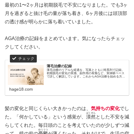
最初の1〜2ヶ月は初期脱毛で不安になりました。でも3ヶ
月を過ぎると抜け毛の量が落ち着き、6ヶ月後には頭頂部
の透け感が明らかに落ち着いていました。
AGA治療の記録をまとめています。気になったらチェッ
クしてください。
薄毛治療の記録
薄毛治療のリアルな経過を、写真とともに時系列で記録。
初期脱毛や変化の実感、副作用の有無など、実体験ベース
で詳しく解説しています。これからAGA治療を始める方の
判断材料に。
hage18.com
髪の変化と同じくらい大きかったのは、
気持ちの変化
でし
ばくぜん
た。「何かしている」という感覚が、
漠然
とした不安を減
らしてくれた。毎日頭のことを考えていたのが少しずつ減
ゆううつ
って、鏡の前の
憂鬱
が薄くなった。それだけで、生活の空