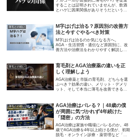
アルコールが直接的に薄毛やハゲを促進
することは証明されていませんが、飲酒
とハゲに因果関係がありそうだという理
由で、現在も専門家の研究が続けられて
います。飲酒は適量にしましょう。
M字はげは治る？原因別の改善方
薄毛との戦い
法と今すぐやるべき対策
M字はげは治るのか気になる方へ。
AGA・生活習慣・遺伝など原因別に、改
善方法や治療法をわかりやすく解説しま
す。育毛剤・AGA治療・植毛の違いや費
用相場、改善する人の特徴も紹介。
育毛剤とAGA治療薬の違いを正
薄毛との戦い
しく理解しよう
AGA治療薬と市販の育毛剤、どちらを選
ぶべき？効果の違い、メリット・デメリ
ット、そして本当に薄毛を改善できる方
法を徹底解説。自分に合った薄毛対策を
見つけましょう。
AGA治療はバレる？｜48歳の僕
薄毛との戦い
が周囲に気づかれず4年続けた
「隠密」の方法
AGA治療は家族や職場にバレるのか。48
歳でAGA治療を4年以上続ける僕が、初期
脱毛・オンライン診療・薬管理など「バ