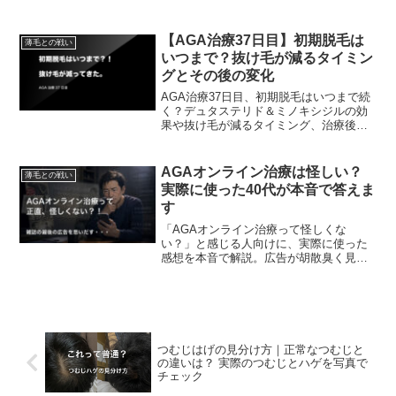
レたくない男の本音」をリアルに語りま
す。
【AGA治療37日目】初期脱毛は
薄毛との戦い
いつまで？抜け毛が減るタイミン
グとその後の変化
AGA治療37日目、初期脱毛はいつまで続
く？デュタステリド＆ミノキシジルの効
果や抜け毛が減るタイミング、治療後の
変化を詳しく解説。薄毛が気になったら
早めの対策が重要！
AGAオンライン治療は怪しい？
薄毛との戦い
実際に使った40代が本音で答えま
す
「AGAオンライン治療って怪しくな
い？」と感じる人向けに、実際に使った
感想を本音で解説。広告が胡散臭く見え
る理由、副作用、診察内容、効果が出る
までのリアルをまとめました。
つむじはげの見分け方｜正常なつむじと
の違いは？ 実際のつむじとハゲを写真で
チェック