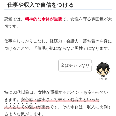
仕事や収入で自信をつける
恋愛では、
精神的な余裕が重要
で、女性を守る雰囲気が大
切です。
仕事をしっかりこなし、経済力・会話力・落ち着きを身に
つけることで、「薄毛が気にならない男性」になります。
金はチカラなり
ひらめ
特に30代以降は、女性が重視するポイントも変わってい
きます。
安心感・誠実さ・将来性・包容力といった
大
人
と
し
て
の
魅
力
が重要
です。その余裕は、収入に比例す
るような気がします。