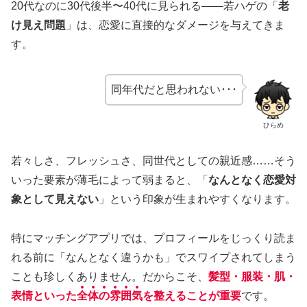
20代なのに30代後半〜40代に見られる——若ハゲの「
老
け見え問題
」は、恋愛に直接的なダメージを与えてきま
す。
同年代だと思われない･･･
ひらめ
若々しさ、フレッシュさ、同世代としての親近感……そう
いった要素が薄毛によって弱まると、「
なんとなく恋愛対
象として見えない
」という印象が生まれやすくなります。
特にマッチングアプリでは、プロフィールをじっくり読ま
れる前に「なんとなく違うかも」でスワイプされてしまう
ことも珍しくありません。だからこそ、
髪型・服装・肌・
表情といった
全
体
の
雰
囲
気
を整えることが重要
です。