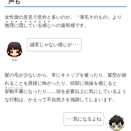
声も
女性側の意見で意外と多いのが、「薄毛そのもの」より
無
理
に
隠
し
て
い
る
感
じ
への違和感です。
誠実じゃない感じが･･･
まお
髪の毛が少ないから、常にキャップを被ったり、髪型が崩
れることを異様に怖がったり、頭部に視線を感じると
きょどうふしん
挙動不審
になったり……頭を必要以上に気にしているよう
な行動は、かえって不自然さを強調してしまいます。
･･･気になるよね