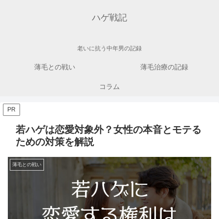
ハゲ戦記
老いに抗う中年男の記録
薄毛との戦い
薄毛治療の記録
コラム
PR
若ハゲは恋愛対象外？女性の本音とモテる
ための対策を解説
薄毛との戦い