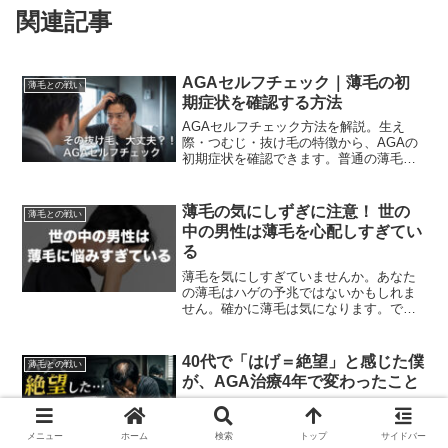
関連記事
AGAセルフチェック｜薄毛の初
薄毛との戦い
期症状を確認する方法
AGAセルフチェック方法を解説。生え
際・つむじ・抜け毛の特徴から、AGAの
初期症状を確認できます。普通の薄毛と
の違いや、病院へ行くべきタイミングも
紹介。
薄毛の気にしずぎに注意！ 世の
薄毛との戦い
中の男性は薄毛を心配しすぎてい
る
薄毛を気にしすぎていませんか。あなた
の薄毛はハゲの予兆ではないかもしれま
せん。確かに薄毛は気になります。です
が、季節の変わり目で脱毛しているだけ
かもしれません。
40代で「はげ＝絶望」と感じた僕
薄毛との戦い
が、AGA治療4年で変わったこと
40代で薄毛が進行し、「ハゲ＝絶望」と
感じていた僕の体験談。監視カメラ、写
真、ヘルメット…。髪より先にメンタル
メニュー
ホーム
検索
トップ
サイドバー