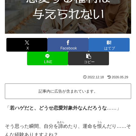
X
Facebook
はてブ
LINE
コピー
2022.12.18
2026.05.29
記事内に広告が含まれています。
「
若ハゲだと、どうせ恋愛対象外なんだろうな
……」
あきら
うら
そう思った瞬間、自分を
諦
めたり、運命を
恨
んだり……そ
んな経験ありますよね？