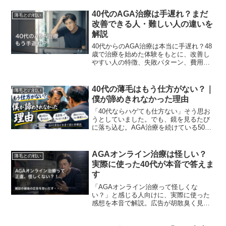
40代のAGA治療は手遅れ？まだ
薄毛との戦い
改善できる人・難しい人の違いを
解説
40代からのAGA治療は本当に手遅れ？48
歳で治療を始めた体験をもとに、改善し
やすい人の特徴、失敗パターン、費用、
効果を解説。薄毛を諦める前に知ってお
きたい現実とは。
40代の薄毛はもう仕方がない？｜
薄毛との戦い
僕が諦めきれなかった理由
「40代ならハゲても仕方ない」そう思お
うとしていました。でも、鏡を見るたび
に落ち込む。AGA治療を続けている50代
男性の本音『諦めきれなかった理由』を
まとめておきます。
AGAオンライン治療は怪しい？
薄毛との戦い
実際に使った40代が本音で答えま
す
「AGAオンライン治療って怪しくな
い？」と感じる人向けに、実際に使った
感想を本音で解説。広告が胡散臭く見え
る理由、副作用、診察内容、効果が出る
までのリアルをまとめました。