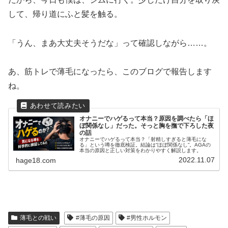
して、帰り道にふと髪を触る。
「うん、まあ大丈夫そうだな」って確認しながら……。
あ、筋トレで薄毛になったら、このブログで報告します
ね。
オナニーでハゲるって本当？原因を調べたら「ほ
ぼ関係なし」だった。そっと胸を撫で下ろした夜
の話
オナニーでハゲるって本当？「射精しすぎると薄毛にな
る」という噂を徹底検証。結論は“ほぼ関係なし”。AGAの
本当の原因と正しい対策をわかりやすく解説します。
2022.11.07
hage18.com
薄毛との戦い
#薄毛の原因
#男性ホルモン