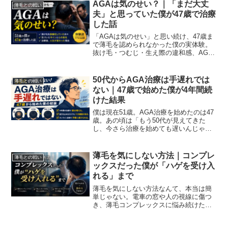
AGAは気のせい？｜「まだ大丈
薄毛との戦い
夫」と思っていた僕が47歳で治療
した話
「AGAは気のせい」と思い続け、47歳ま
で薄毛を認められなかった僕の実体験。
抜け毛・つむじ・生え際の違和感、AGA
初期サイン、治療後に変わったことを51
歳の経験者が本音で語ります。
50代からAGA治療は手遅れでは
薄毛との戦い
ない｜47歳で始めた僕が4年間続
けた結果
僕は現在51歳。AGA治療を始めたのは47
歳。あの頃は「もう50代が見えてきた
し、今さら治療を始めても遅いんじゃな
いか」と半信半疑だった。でも、4年間治
療を続けた今ならはっきり言える。50代
からでも、AGA治療は決して手遅れでは
薄毛を気にしない方法｜コンプレ
薄毛との戦い
ない。むしろ...
ックスだった僕が「ハゲを受け入
れる」まで
薄毛を気にしない方法なんて、本当は簡
単じゃない。電車の窓や人の視線に傷つ
き、薄毛コンプレックスに悩み続けた僕
が、「ハゲを受け入れる」と「諦める」
の違いについて本音で書きました。