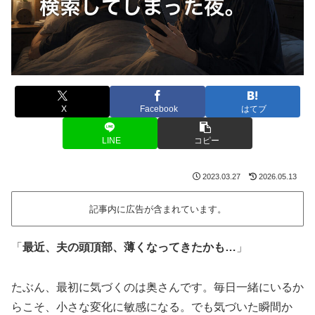
X
Facebook
はてブ
LINE
コピー
2023.03.27
2026.05.13
記事内に広告が含まれています。
「
最近、夫の頭頂部、薄くなってきたかも…
」
たぶん、最初に気づくのは奥さんです。毎日一緒にいるか
らこそ、小さな変化に敏感になる。でも気づいた瞬間か