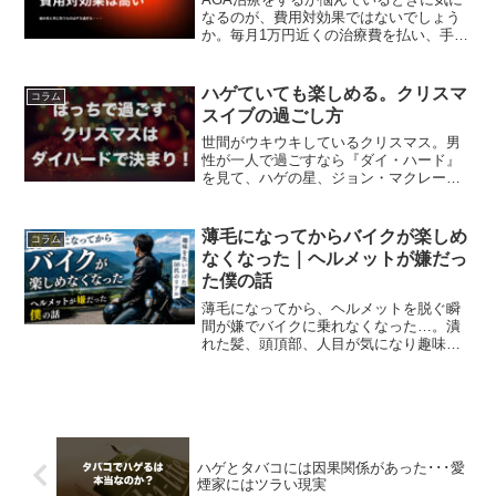
なるのが、費用対効果ではないでしょう
か。毎月1万円近くの治療費を払い、手に
入れるのは失った髪の毛だけです。です
が、その髪の毛というのは、あなたの人
権を守るために最低限、必要なものなの
ハゲていても楽しめる。クリスマ
コラム
です。
スイブの過ごし方
世間がウキウキしているクリスマス。男
性が一人で過ごすなら『ダイ・ハード』
を見て、ハゲの星、ジョン・マクレーン
を応援しましょう。ブルース・ウィリス
ってハゲてもカッコいいですよね。
薄毛になってからバイクが楽しめ
コラム
なくなった｜ヘルメットが嫌だっ
た僕の話
薄毛になってから、ヘルメットを脱ぐ瞬
間が嫌でバイクに乗れなくなった…。潰
れた髪、頭頂部、人目が気になり趣味ま
で楽しめなくなった50代男性が、AGA治
療で少し変われた実体験を語ります。
ハゲとタバコには因果関係があった･･･愛
煙家にはツラい現実