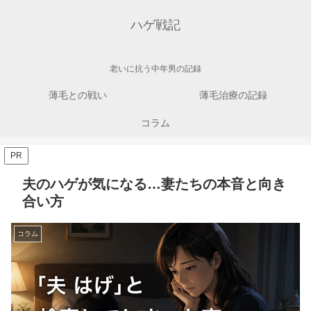
ハゲ戦記
老いに抗う中年男の記録
薄毛との戦い
薄毛治療の記録
コラム
PR
夫のハゲが気になる…妻たちの本音と向き
合い方
コラム