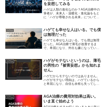
を妄想してみる
ハゲは人類の進化なのか？AGA治療中の
筆者が、未来人・温暖化・進化論をもと
に「ハゲが尊敬される未来」について妄
想してみた。
ハゲても幸せな人はいる。でも僕
コラム
は無理だった
ハゲても幸せな人はいる。でも僕は無理
だった。AGA治療で薄毛が改善するま
で、卑屈になり、外出も嫌になっていた
50代男性のリアルな体験談。髪よりも
「気持ち」が変わった話です。
ハゲがモテないというのは、薄毛
コラム
の男性の『被害妄想』かも知れま
せん。
ハゲだからモテないのではありません。
ハゲがモテない理由は、ハゲているから
と卑屈になり、自信も余裕も失ってしま
ったから。モテる男に必要な余裕を持つ
ためには、自信を取り戻すキッカケが必
要です。
AGA治療の費用対効果は高い。
コラム
いま直ぐ始めよう
AGA治療をするか悩んでいるときに気に