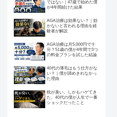
ではない｜47歳で始めた僕
が4年間続けた結果
AGA治療は効果ない？｜効
かないと言われる理由を経
験者が解説
AGA治療は月5,000円で十
分？51歳の僕が4年間で3つ
の料金プランを試した結論
40代の薄毛はもう仕方がな
い？｜僕が諦めきれなかっ
た理由
枕が臭い。しかもハゲてき
た。40代の僕が人生で一番
ショックだったこと