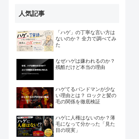
人気記事
「ハゲ」の丁寧な言い方は
ないのか？ 全力で調べてみ
た
なぜハゲは嫌われるのか？
残酷だけど本当の理由
ハゲてるバンドマンが少な
い理由とは？ ロックと髪の
毛の関係を徹底検証
ハゲに人権はないのか？薄
毛になって分かった「見た
目の現実」