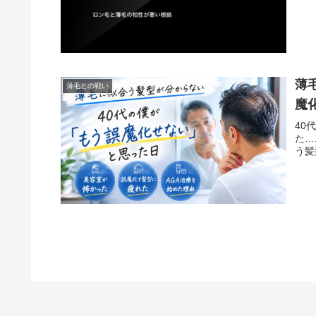
薄
薄毛との戦い
魔
40
た…
う髪