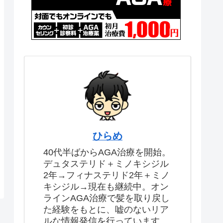
ひらめ
40代半ばからAGA治療を開始。
デュタステリド＋ミノキシジル
2年→フィナステリド2年＋ミノ
キシジル→現在も継続中。オン
ラインAGA治療で髪を取り戻し
た経験をもとに、嘘のないリア
ルな情報発信を行っています。