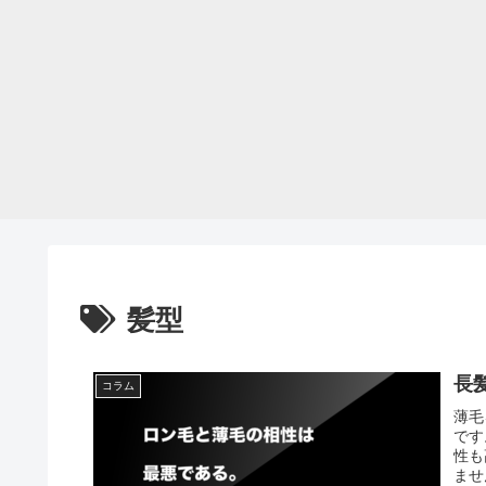
髪型
長
コラム
薄毛
です
性も
ませ