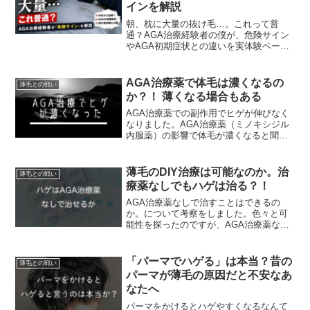
インを解説
朝、枕に大量の抜け毛…。これって普
通？AGA治療経験者の僕が、危険サイン
やAGA初期症状との違いを実体験ベース
で解説します。
AGA治療薬で体毛は濃くなるの
薄毛との戦い
か？！ 薄くなる場合もある
AGA治療薬での副作用でヒゲが伸びなく
なりました。AGA治療薬（ミノキシジル
内服薬）の影響で体毛が濃くなると聞い
ていたのに、薄くなると不安に思ってし
まいます。デュタステストの服用で体毛
が薄くなることもあるそうです。
薄毛のDIY治療は可能なのか。治
薄毛との戦い
療薬なしでもハゲは治る？！
AGA治療薬なしで治すことはできるの
か。について考察をしました。色々と可
能性を探ったのですが、AGA治療薬なし
で治すことは「無謀な挑戦」と言わざる
を得ません。その根拠を解説します。
「パーマでハゲる」は本当？昔の
薄毛との戦い
パーマが薄毛の原因だと不安なあ
なたへ
パーマをかけるとハゲやすくなるなんて