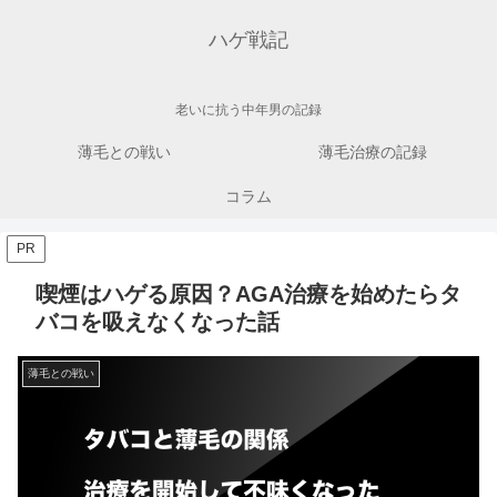
ハゲ戦記
老いに抗う中年男の記録
薄毛との戦い
薄毛治療の記録
コラム
PR
喫煙はハゲる原因？AGA治療を始めたらタ
バコを吸えなくなった話
薄毛との戦い