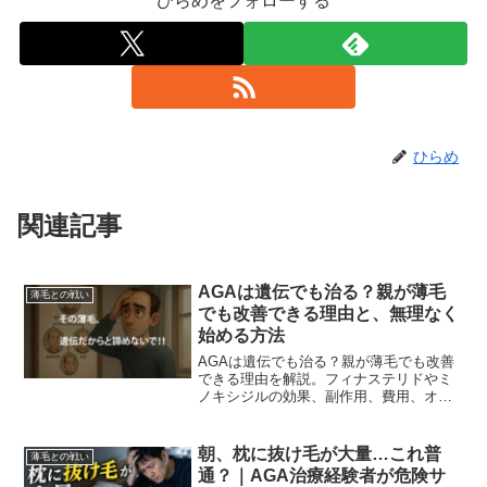
ひらめをフォローする
ひらめ
関連記事
AGAは遺伝でも治る？親が薄毛
薄毛との戦い
でも改善できる理由と、無理なく
始める方法
AGAは遺伝でも治る？親が薄毛でも改善
できる理由を解説。フィナステリドやミ
ノキシジルの効果、副作用、費用、オン
ライン診療の実態までわかります。
朝、枕に抜け毛が大量…これ普
薄毛との戦い
通？｜AGA治療経験者が危険サ