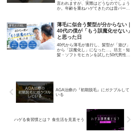
言われますが、実際はどうなのでしょう
か。年齢を重ねハゲてきたのは昔パーマ
をかけていたからなのか。そんなことも
頭をよぎりましたが、ハゲた原因はAGA
でした。パーマは関係なかった。
薄毛に似合う髪型が分からない｜
薄毛との戦い
40代の僕が「もう誤魔化せない」
と思った日
40代から薄毛が進行し、髪型が「遊び」
から「誤魔化し」になった…。坊主・短
髪・ソフトモヒカンを試した50代男性
が、薄毛に似合う髪型とAGA治療につい
て本音で語ります。
AGA治療の『初期脱毛』にガクブルして
いる
ハゲる食習慣とは？ 食生活を見直そう