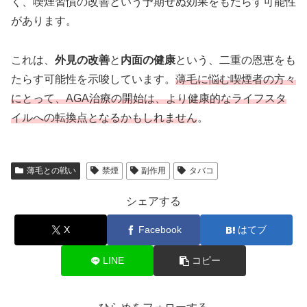
く、喫煙習慣の改善という予期せぬ効果をもたらす可能性
があります。
これは、
外見の改善
と
内面の健康
という、二重の恩恵をも
たらす可能性を示唆しています。
薄毛に悩む喫煙者の方々
にとって、AGA治療の開始は、より健康的なライフスタ
イルへの転換点となるかもしれません
。
薄毛との戦い
禁煙
副作用
タバコ
シェアする
X
Facebook
はてブ
LINE
コピー