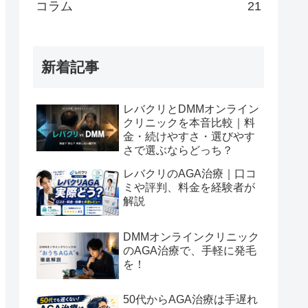
コラム
21
新着記事
レバクリとDMMオンライン
クリニックを本音比較｜料
金・続けやすさ・選びやす
さで選ぶならどっち？
レバクリのAGA治療｜口コ
ミや評判、料金を経験者が
解説
DMMオンラインクリニック
のAGA治療で、手軽に発毛
を！
50代からAGA治療は手遅れ