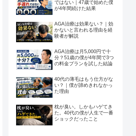
ではない｜47歳で始めた僕
が4年間続けた結果
AGA治療は効果ない？｜効
かないと言われる理由を経
験者が解説
AGA治療は月5,000円で十
分？51歳の僕が4年間で3つ
の料金プランを試した結論
40代の薄毛はもう仕方がな
い？｜僕が諦めきれなかっ
た理由
枕が臭い。しかもハゲてき
た。40代の僕が人生で一番
ショックだったこと