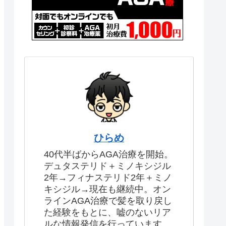
ひらめ
40代半ばからAGA治療を開始。
デュタステリド＋ミノキシジル
2年→フィナステリド2年＋ミノ
キシジル→現在も継続中。オン
ラインAGA治療で髪を取り戻し
た経験をもとに、嘘のないリア
ルな情報発信を行っています。