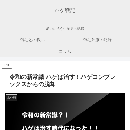
ハゲ戦記
老いに抗う中年男の記録
薄毛との戦い
薄毛治療の記録
コラム
PR
令和の新常識 ハゲは治す！ハゲコンプレ
ックスからの脱却
未分類