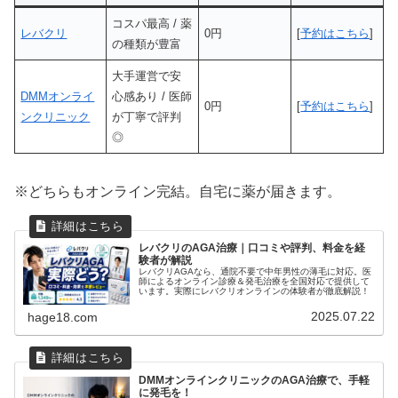
コスパ最高 / 薬
レバクリ
0円
[
予約はこちら
]
の種類が豊富
大手運営で安
DMMオンライ
心感あり / 医師
0円
[
予約はこちら
]
ンクリニック
が丁寧で評判
◎
※どちらもオンライン完結。自宅に薬が届きます。
レバクリのAGA治療｜口コミや評判、料金を経
験者が解説
レバクリAGAなら、通院不要で中年男性の薄毛に対応。医
師によるオンライン診療＆発毛治療を全国対応で提供して
います。実際にレバクリオンラインの体験者が徹底解説！
2025.07.22
hage18.com
DMMオンラインクリニックのAGA治療で、手軽
に発毛を！