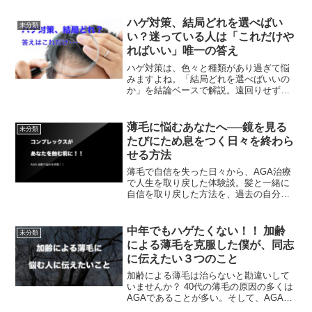
ハゲ対策、結局どれを選べばい
未分類
い？迷っている人は「これだけや
ればいい」唯一の答え
ハゲ対策は、色々と種類があり過ぎて悩
みますよね。「結局どれを選べばいいの
か」を結論ベースで解説。遠回りせず、
失敗せずに始めるための現実的な選択肢
を提示します。
薄毛に悩むあなたへ──鏡を見る
未分類
たびにため息をつく日々を終わら
せる方法
薄毛で自信を失った日々から、AGA治療
で人生を取り戻した体験談。髪と一緒に
自信を取り戻した方法を、過去の自分と
同じ悩みを持つあなたへ。治療の一歩が
未来を変える。
中年でもハゲたくない！！ 加齢
未分類
による薄毛を克服した僕が、同志
に伝えたい３つのこと
加齢による薄毛は治らないと勘違いして
いませんか？ 40代の薄毛の原因の多くは
AGAであることが多い。そして、AGAは
治療を行うことで改善する確率が高い。