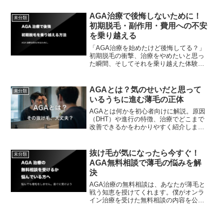
治療をしないとハゲは進行してしまいま
す。
AGA治療で後悔しないために！
未分類
初期脱毛・副作用・費用への不安
を乗り越える
「AGA治療を始めたけど後悔してる？」
初期脱毛の衝撃、治療をやめたいと思っ
た瞬間、そしてそれを乗り越えた体験談
を本音で語ります。後悔しないための
AGA治療の始め方も解説！あなたの薄毛
対策に役立つ情報が満載です。
AGAとは？気のせいだと思って
未分類
いるうちに進む薄毛の正体
AGAとは何かを初心者向けに解説。原因
（DHT）や進行の特徴、治療でどこまで
改善できるかをわかりやすく紹介しま
す。「気のせいかも」と感じている段階
でも、今の状態を知るヒントが得られま
す。
抜け毛が気になったら今すぐ！
未分類
AGA無料相談で薄毛の悩みを解
決
AGA治療の無料相談は、あなたが薄毛と
戦う知恵を授けてくれます。僕がオンラ
イン治療を受けた無料相談の内容を公開
します。悩んでいるだけでは薄毛は進行
してしまいます。相談して安心を手に入