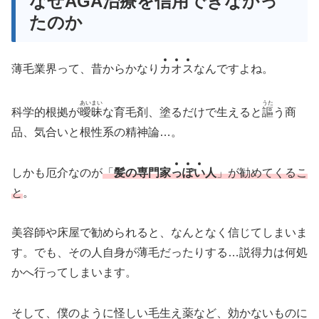
なぜAGA治療を信用できなかっ
たのか
薄毛業界って、昔からかなり
カ
オ
ス
なんですよね。
あいまい
うた
科学的根拠が
曖昧
な育毛剤、塗るだけで生えると
謳
う商
品、気合いと根性系の精神論…。
しかも厄介なのが
「
髪の専門家
っ
ぽ
い
人
」が勧めてくるこ
と
。
美容師や床屋で勧められると、なんとなく信じてしまいま
す。でも、その人自身が薄毛だったりする…説得力は何処
かへ行ってしまいます。
そして、僕のように怪しい毛生え薬など、効かないものに