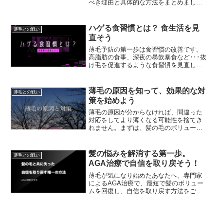
べき理由と具体的な方法をまとめまし
た。まずは無料カウンセリングから。
ハゲる食習慣とは？ 食生活を見
薄毛との戦い
直そう
薄毛予防の第一歩は食習慣の改善です。
高脂肪の食事、深夜の暴飲暴食など･･･抜
け毛を促進するような食習慣を見直し、
ハゲの進行を遅らせましょう。
薄毛の原因を知って、効果的な対
薄毛との戦い
策を始めよう
薄毛の原因が分からなければ、間違った
対応をしてより薄くなる可能性を捨てき
れません。まずは、髪の毛のボリューム
が減る原因を知り、しっかりとした対策
をしましょう。薄毛は現代の科学で解決
できます。
髪の悩みを解消する第一歩。
薄毛との戦い
AGA治療で自信を取り戻そう！
薄毛が気になり始めたあなたへ。専門家
によるAGA治療で、最短で髪のボリュー
ムを回復し、自信を取り戻す方法をご提
案します。治療法を詳しく解説し、実績
ある医療機関でのサポートを受けられる
安心感をお届けします。無料相談を今す