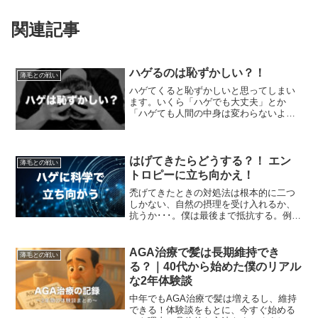
関連記事
ハゲるのは恥ずかしい？！
薄毛との戦い
ハゲてくると恥ずかしいと思ってしまい
ます。いくら「ハゲでも大丈夫」とか
「ハゲても人間の中身は変わらないよ」
なんて言われても、ハゲたくありませ
ん。ハゲって恥ずかしいですよね？
はげてきたらどうする？！ エン
薄毛との戦い
トロピーに立ち向かえ！
禿げてきたときの対処法は根本的に二つ
しかない、自然の摂理を受け入れるか、
抗うか･･･。僕は最後まで抵抗する。例
え、残り一人になっても、逃げるなんて
カッコ悪いことはしたくない。
AGA治療で髪は長期維持でき
薄毛との戦い
る？｜40代から始めた僕のリアル
な2年体験談
中年でもAGA治療で髪は増えるし、維持
できる！体験談をもとに、今すぐ始める